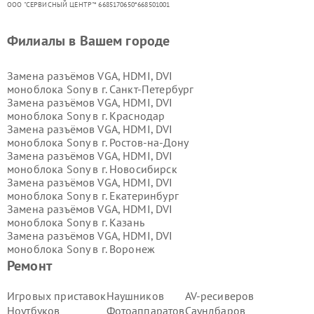
ООО "СЕРВИСНЫЙ ЦЕНТР"* 6685170650*668501001
Филиалы в Вашем городе
Замена разъёмов VGA, HDMI, DVI
моноблока Sony в г.
Санкт-Петербург
Замена разъёмов VGA, HDMI, DVI
моноблока Sony в г.
Краснодар
Замена разъёмов VGA, HDMI, DVI
моноблока Sony в г.
Ростов-на-Дону
Замена разъёмов VGA, HDMI, DVI
моноблока Sony в г.
Новосибирск
Замена разъёмов VGA, HDMI, DVI
моноблока Sony в г.
Екатеринбург
Замена разъёмов VGA, HDMI, DVI
моноблока Sony в г.
Казань
Замена разъёмов VGA, HDMI, DVI
моноблока Sony в г.
Воронеж
Замена разъёмов VGA, HDMI, DVI
Ремонт
моноблока Sony в г.
Волгоград
Замена разъёмов VGA, HDMI, DVI
Игровых приставок
Наушников
AV-ресиверов
моноблока Sony в г.
Самара
Ноутбуков
Фотоаппаратов
Саундбаров