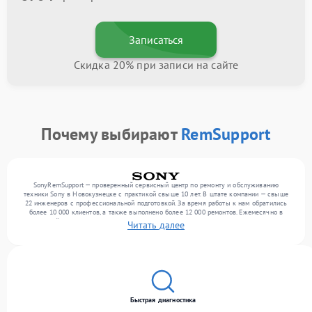
Записаться
Скидка 20% при записи на сайте
Почему выбирают
RemSupport
SonyRemSupport — проверенный сервисный центр по ремонту и обслуживанию
техники Sony в Новокузнецке с практикой свыше 10 лет. В штате компании — свыше
22 инженеров с профессиональной подготовкой. За время работы к нам обратились
более 10 000 клиентов, а также выполнено более 12 000 ремонтов. Ежемесячно в
сервисный центр поступает свыше 300 единиц техники, включая , , . Мы беремся за
Читать далее
задачи любой сложности и предлагаем стабильный уровень сервиса благодаря опыту
команды.
Быстрая диагностика