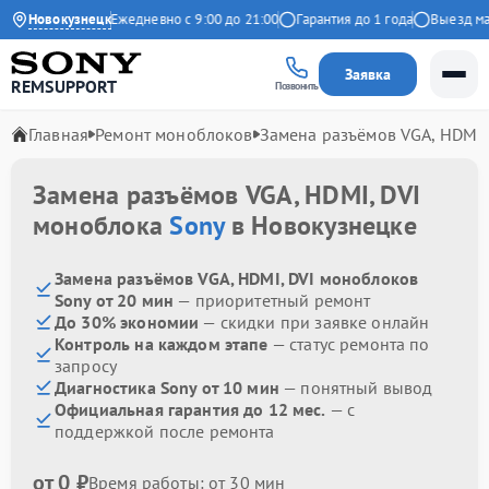
.9 на Яндекс
Новокузнецк
Ежедневно с 9:00 до 21:00
Гарантия до 1 года
Выезд маст
Заявка
REMSUPPORT
Позвонить
Главная
Ремонт моноблоков
Замена разъёмов VGA, HDMI,
Замена разъёмов VGA, HDMI, DVI
моноблока
Sony
в Новокузнецке
Замена разъёмов VGA, HDMI, DVI моноблоков
Sony от 20 мин
— приоритетный ремонт
До 30% экономии
— скидки при заявке онлайн
Контроль на каждом этапе
— статус ремонта по
запросу
Диагностика Sony от 10 мин
— понятный вывод
Официальная гарантия до 12 мес.
— с
поддержкой после ремонта
от 0 ₽
Время работы: от 30 мин