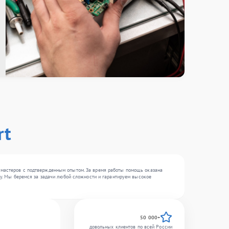
rt
9 мастеров с подтвержденным опытом. За время работы помощь оказана
ику. Мы беремся за задачи любой сложности и гарантируем высокое
50 000+
довольных клиентов по всей России