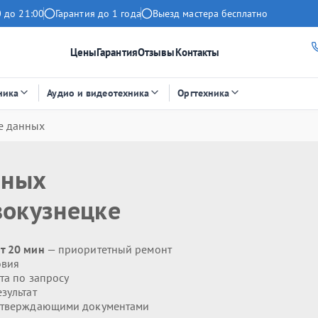
 до 21:00
Гарантия до 1 года
Выезд мастера бесплатно
Цены
Гарантия
Отзывы
Контакты
ника
Аудио и видеотехника
Оргтехника
е данных
нных
вокузнецке
т 20 мин
— приоритетный ремонт
овия
та по запросу
зультат
дтверждающими документами