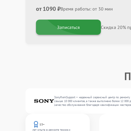
от 1090 ₽
Время работы: от 30 мин
Записаться
Скидка 20% пр
П
SonyRemSupport — надежный сервисный центр по ремонту 
свыше 10 000 клиентов, а также выполнено более 12 000 
качество обслуживания благодаря квалификации мастеров
13+
лет опыта в ремонте техники