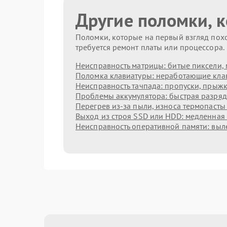
Другие поломки, 
Поломки, которые на первый взгляд похо
требуется ремонт платы или процессора.
Неисправность матрицы: битые пиксели, 
Поломка клавиатуры: неработающие клав
Неисправность тачпада: пропуски, прыжк
Проблемы аккумулятора: быстрая разрядк
Перегрев из‑за пыли, износа термопасты
Выход из строя SSD или HDD: медленная 
Неисправность оперативной памяти: выл