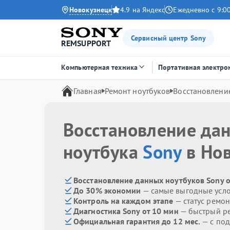
Новокузнецк
4.9 на Яндекс
Ежедневно с 9:00
Сервисный центр Sony
REMSUPPORT
Компьютерная техника
Портативная электро
Главная
Ремонт ноутбуков
Восстановлени
Восстановление да
ноутбука
Sony
в Но
Восстановление данных ноутбуков Sony о
До 30% экономии
— самые выгодные усл
Контроль на каждом этапе
— статус ремон
Диагностика Sony от 10 мин
— быстрый ре
Официальная гарантия до 12 мес.
— с по