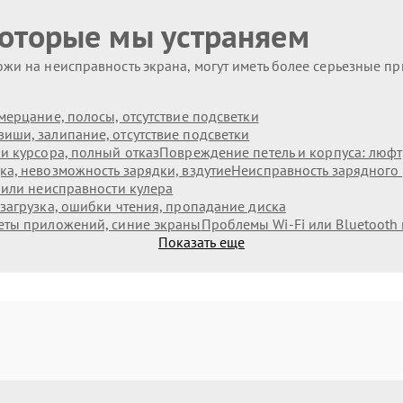
которые мы устраняем
жи на неисправность экрана, могут иметь более серьезные п
мерцание, полосы, отсутствие подсветки
иши, залипание, отсутствие подсветки
и курсора, полный отказ
Повреждение петель и корпуса: люф
а, невозможность зарядки, вздутие
Неисправность зарядного 
 или неисправности кулера
загрузка, ошибки чтения, пропадание диска
еты приложений, синие экраны
Проблемы Wi‑Fi или Bluetooth
Показать еще