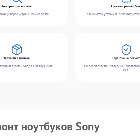
Быстрая диагностика
Срочный ремонт Son
ичину перед устранением дефекта.
Большинство устройств ремонтируются 
Запчасти в наличии
Гарантия на ремонт
склад запчастей Sony в Новокузнецке.
На все запчасти и услуги мы предостав
мес.
монт ноутбуков Sony