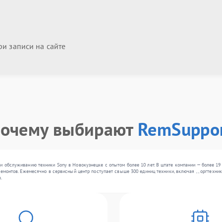
и записи на сайте
очему выбирают
RemSuppo
и обслуживанию техники Sony в Новокузнецке с опытом более 10 лет. В штате компании — более 1
ремонтов. Ежемесячно в сервисный центр поступает свыше 300 единиц техники, включая , , оргтехн
.