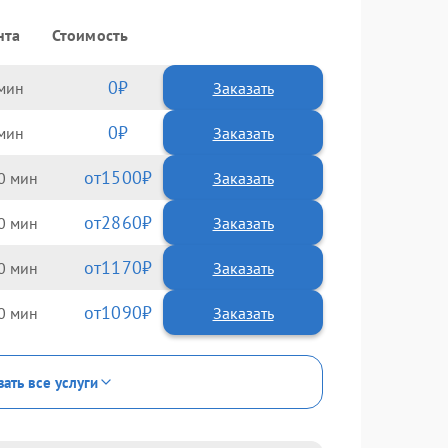
нта
Стоимость
0
Заказать
0
Заказать
1500
0
2860
0
1170
0
1090
0
зать все услуги