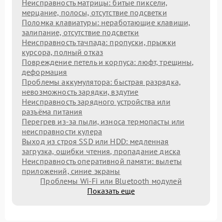
Неисправность матрицы: битые пиксели,
мерцание, полосы, отсутствие подсветки
Поломка клавиатуры: неработающие клавиши,
залипание, отсутствие подсветки
Неисправность тачпада: пропуски, прыжки
курсора, полный отказ
Повреждение петель и корпуса: люфт, трещины,
деформация
Проблемы аккумулятора: быстрая разрядка,
невозможность зарядки, вздутие
Неисправность зарядного устройства или
разъёма питания
Перегрев из‑за пыли, износа термопасты или
неисправности кулера
Выход из строя SSD или HDD: медленная
загрузка, ошибки чтения, пропадание диска
Неисправность оперативной памяти: вылеты
приложений, синие экраны
Проблемы Wi‑Fi или Bluetooth модулей
Показать еще