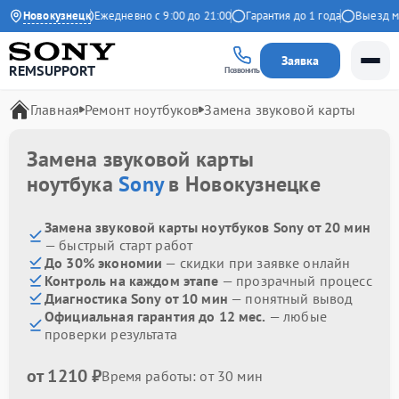
.9 на Яндекс
Новокузнецк
Ежедневно с 9:00 до 21:00
Гарантия до 1 года
Выезд маст
Заявка
REMSUPPORT
Позвонить
Главная
Ремонт ноутбуков
Замена звуковой карты
Замена звуковой карты
ноутбука
Sony
в Новокузнецке
Замена звуковой карты ноутбуков Sony от 20 мин
— быстрый старт работ
До 30% экономии
— скидки при заявке онлайн
Контроль на каждом этапе
— прозрачный процесс
Диагностика Sony от 10 мин
— понятный вывод
Официальная гарантия до 12 мес.
— любые
проверки результата
от 1210 ₽
Время работы: от 30 мин