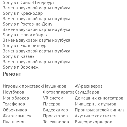
Sony в г.
Санкт-Петербург
Замена звуковой карты ноутбука
Sony в г.
Краснодар
Замена звуковой карты ноутбука
Sony в г.
Ростов-на-Дону
Замена звуковой карты ноутбука
Sony в г.
Новосибирск
Замена звуковой карты ноутбука
Sony в г.
Екатеринбург
Замена звуковой карты ноутбука
Sony в г.
Казань
Замена звуковой карты ноутбука
Sony в г.
Воронеж
Замена звуковой карты ноутбука
Ремонт
Sony в г.
Волгоград
Замена звуковой карты ноутбука
Игровых приставок
Наушников
AV-ресиверов
Sony в г.
Самара
Ноутбуков
Фотоаппаратов
Саундбаров
Замена звуковой карты ноутбука
Моноблоков
VR систем
Домашних кинотеатров
Sony в г.
Пермь
Телефонов
Плееров
Микшерных пультов
Замена звуковой карты ноутбука
Объективов
Видеокамер
Проигрывателей винила
Sony в г.
Красноярск
Замена звуковой карты ноутбука
Фотовспышек
Проекторов
Акустических систем
Sony в г.
Ижевск
Планшетов
Телевизоров
Видеорекордеров
Замена звуковой карты ноутбука