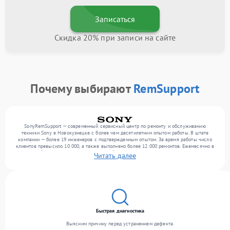
Записаться
Скидка 20% при записи на сайте
Почему выбирают
RemSupport
SonyRemSupport — современный сервисный центр по ремонту и обслуживанию
техники Sony в Новокузнецке с более чем десятилетним опытом работы. В штате
компании — более 19 инженеров с подтвержденным опытом. За время работы число
клиентов превысило 10 000, а также выполнено более 12 000 ремонтов. Ежемесячно в
сервисный центр поступает от 300 устройств, включая , , оргтехнику. Мы выполняем
Читать далее
ремонт различного уровня сложности и обеспечиваем надежный результат благодаря
квалификации мастеров.
Быстрая диагностика
Выясним причину перед устранением дефекта.