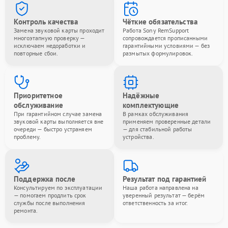
Контроль качества
Чёткие обязательства
Замена звуковой карты проходит
Работа Sony RemSupport
многоэтапную проверку —
сопровождается прописанными
исключаем недоработки и
гарантийными условиями — без
повторные сбои.
размытых формулировок.
Приоритетное
Надёжные
обслуживание
комплектующие
При гарантийном случае замена
В рамках обслуживания
звуковой карты выполняется вне
применяем проверенные детали
очереди — быстро устраняем
— для стабильной работы
проблему.
устройства.
Поддержка после
Результат под гарантией
Консультируем по эксплуатации
Наша работа направлена на
— помогаем продлить срок
уверенный результат — берём
службы после выполнения
ответственность за итог.
ремонта.