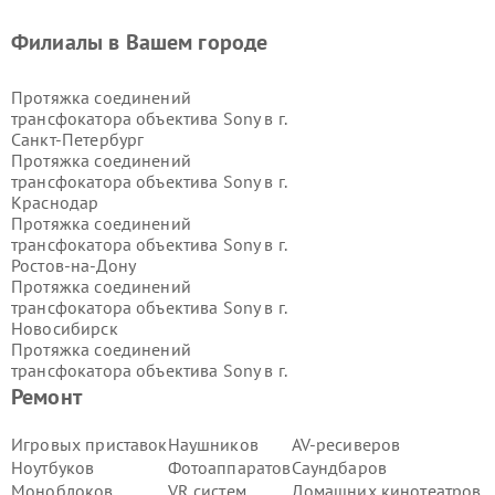
Филиалы в Вашем городе
Протяжка соединений
трансфокатора объектива Sony в г.
Санкт-Петербург
Протяжка соединений
трансфокатора объектива Sony в г.
Краснодар
Протяжка соединений
трансфокатора объектива Sony в г.
Ростов-на-Дону
Протяжка соединений
трансфокатора объектива Sony в г.
Новосибирск
Протяжка соединений
трансфокатора объектива Sony в г.
Екатеринбург
Ремонт
Протяжка соединений
трансфокатора объектива Sony в г.
Игровых приставок
Наушников
AV-ресиверов
Казань
Ноутбуков
Фотоаппаратов
Саундбаров
Протяжка соединений
Моноблоков
VR систем
Домашних кинотеатров