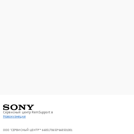
Сервисный центр RemSupport в
Новокузнецке
ООО "СЕРВИСНЫЙ ЦЕНТР"* 6685170650*668501001