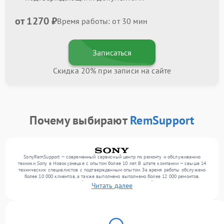
от 1270 ₽
Время работы: от 30 мин
Записаться
Скидка 20% при записи на сайте
Почему выбирают
RemSupport
SonyRemSupport — современный сервисный центр по ремонту и обслуживанию
техники Sony в Новокузнецке с опытом более 10 лет. В штате компании — свыше 14
технических специалистов с подтвержденным опытом. За время работы обслужено
более 10 000 клиентов, а также выполнено выполнено более 12 000 ремонтов.
Ежемесячно в сервисный центр поступает от 300 устройств, включая , , . Мы
Читать далее
устраняем поломки любой сложности и гарантируем высокое качество обслуживания
благодаря опыту команды.