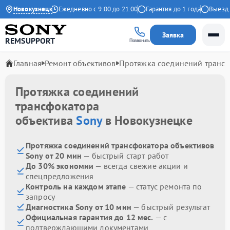
4.9 на Яндекс
Новокузнецк
Ежедневно с 9:00 до 21:00
Гарантия до 1 года
Выезд ма
Заявка
REMSUPPORT
Позвонить
Главная
Ремонт объективов
Протяжка соединений транс
Протяжка соединений
трансфокатора
объектива
Sony
в Новокузнецке
Протяжка соединений трансфокатора объективов
Sony от 20 мин
— быстрый старт работ
До 30% экономии
— всегда свежие акции и
спецпредложения
Контроль на каждом этапе
— статус ремонта по
запросу
Диагностика Sony от 10 мин
— быстрый результат
Официальная гарантия до 12 мес.
— с
подтверждающими документами