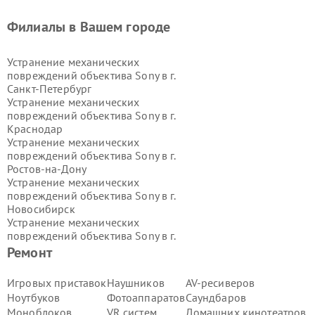
Филиалы в Вашем городе
Устранение механических
повреждений объектива Sony в г.
Санкт-Петербург
Устранение механических
повреждений объектива Sony в г.
Краснодар
Устранение механических
повреждений объектива Sony в г.
Ростов-на-Дону
Устранение механических
повреждений объектива Sony в г.
Новосибирск
Устранение механических
повреждений объектива Sony в г.
Екатеринбург
Ремонт
Устранение механических
повреждений объектива Sony в г.
Игровых приставок
Наушников
AV-ресиверов
Казань
Ноутбуков
Фотоаппаратов
Саундбаров
Устранение механических
Моноблоков
VR систем
Домашних кинотеатров