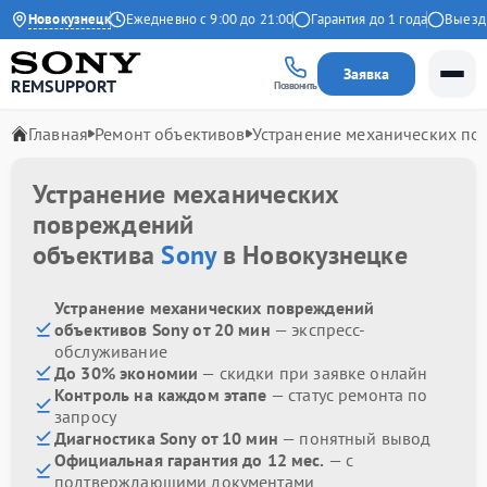
4.9 на Яндекс
Новокузнецк
Ежедневно с 9:00 до 21:00
Гарантия до 1 года
Выезд ма
Заявка
REMSUPPORT
Позвонить
Главная
Ремонт объективов
Устранение механических п
Устранение механических
повреждений
объектива
Sony
в Новокузнецке
Устранение механических повреждений
объективов Sony от 20 мин
— экспресс-
обслуживание
До 30% экономии
— скидки при заявке онлайн
Контроль на каждом этапе
— статус ремонта по
запросу
Диагностика Sony от 10 мин
— понятный вывод
Официальная гарантия до 12 мес.
— с
подтверждающими документами