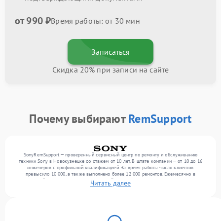
от 990 ₽
Время работы: от 30 мин
Записаться
Скидка 20% при записи на сайте
Почему выбирают
RemSupport
SonyRemSupport — проверенный сервисный центр по ремонту и обслуживанию
техники Sony в Новокузнецке со стажем от 10 лет. В штате компании — от 10 до 16
инженеров с профильной квалификацией. За время работы число клиентов
превысило 10 000, а также выполнено более 12 000 ремонтов. Ежемесячно в
сервисный центр поступает от 300 устройств, включая , , . Мы выполняем ремонт
Читать далее
различного уровня сложности и гарантируем высокое качество обслуживания
благодаря отлаженным процессам ремонта.