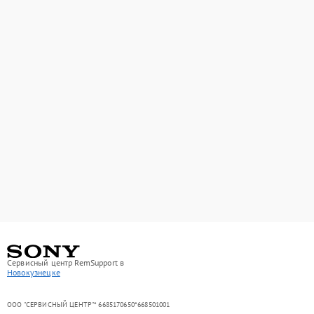
Сервисный центр RemSupport в
Новокузнецке
ООО "СЕРВИСНЫЙ ЦЕНТР"* 6685170650*668501001