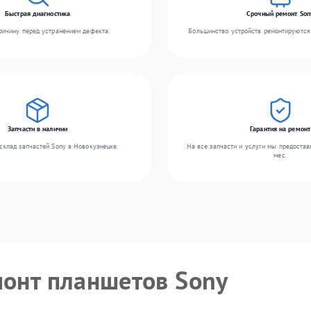
Быстрая диагностика
Срочный ремонт Son
ичину перед устранением дефекта.
Большинство устройств ремонтируются 
Запчасти в наличии
Гарантия на ремонт
склад запчастей Sony в Новокузнецке.
На все запчасти и услуги мы предостав
мес.
монт планшетов Sony