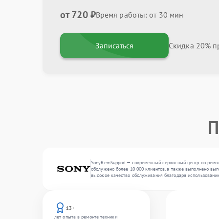
от 720 ₽
Время работы: от 30 мин
Записаться
Скидка 20% пр
П
SonyRemSupport — современный сервисный центр по ремонт
обслужено более 10 000 клиентов, а также выполнено выпо
высокое качество обслуживания благодаря использовани
13+
лет опыта в ремонте техники