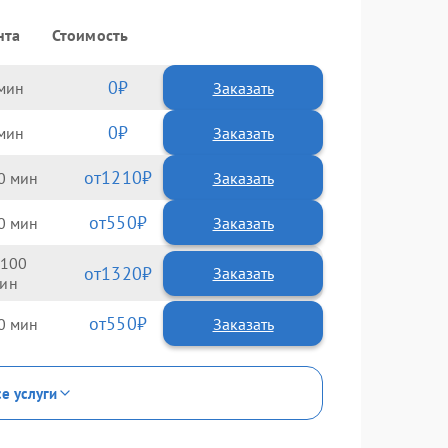
нта
Стоимость
0
Заказать
0
Заказать
1210
0
550
0
100
1320
550
0
се услуги