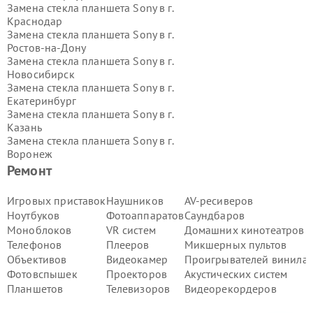
Замена стекла планшета Sony в г.
Краснодар
Замена стекла планшета Sony в г.
Ростов-на-Дону
Замена стекла планшета Sony в г.
Новосибирск
Замена стекла планшета Sony в г.
Екатеринбург
Замена стекла планшета Sony в г.
Казань
Замена стекла планшета Sony в г.
Воронеж
Замена стекла планшета Sony в г.
Ремонт
Волгоград
Замена стекла планшета Sony в г.
Игровых приставок
Наушников
AV-ресиверов
Самара
Ноутбуков
Фотоаппаратов
Саундбаров
Замена стекла планшета Sony в г.
Моноблоков
VR систем
Домашних кинотеатров
Пермь
Телефонов
Плееров
Микшерных пультов
Замена стекла планшета Sony в г.
Объективов
Видеокамер
Проигрывателей винила
Красноярск
Замена стекла планшета Sony в г.
Фотовспышек
Проекторов
Акустических систем
Ижевск
Планшетов
Телевизоров
Видеорекордеров
Замена стекла планшета Sony в г.
Челябинск