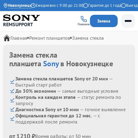
4.9 на Яндекс
Новокузнецк
Ежедневно с 9:00 до 21:00
Гарантия до 1 года
Выезд ма
Заявка
REMSUPPORT
Позвонить
Главная
Ремонт планшетов
Замена стекла
Замена стекла
планшета
Sony
в Новокузнецке
Замена стекла планшетов Sony от 20 мин
—
быстрый старт работ
До 30% экономии
— самые выгодные условия
Контроль на каждом этапе
— статус ремонта по
запросу
Диагностика Sony от 10 мин
— точное выявление
Официальная гарантия до 12 мес.
— с
поддержкой после ремонта
от 1210 ₽
Время работы: от 30 мин