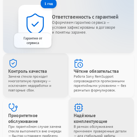
1 год
Ответственность с гарантией
Оформляем гарантию сервиса —
условия зафиксированы в договоре
и понятны заранее.
Гарантия от
сервиса
Контроль качества
Чёткие обязательства
Замена стекла проходит
Работа Sony RemSupport
многоэтапную проверку —
сопровождается прописанными
исключаем недоработки и
гарантийными условиями — без
повторные сбои.
размытых формулировок.
Приоритетное
Надёжные
обслуживание
комплектующие
При гарантийном случае замена
В рамках обслуживания
стекла выполняется вне очереди
применяем проверенные детали
— быстро устраняем проблему.
— для стабильной работы