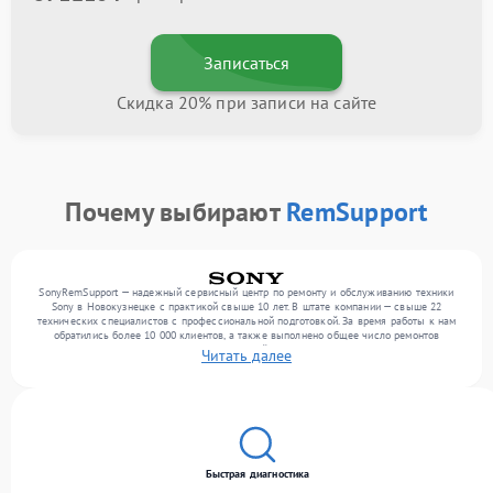
Записаться
Скидка 20% при записи на сайте
Почему выбирают
RemSupport
SonyRemSupport — надежный сервисный центр по ремонту и обслуживанию техники
Sony в Новокузнецке с практикой свыше 10 лет. В штате компании — свыше 22
технических специалистов с профессиональной подготовкой. За время работы к нам
обратились более 10 000 клиентов, а также выполнено общее число ремонтов
превысило 12 000. Ежемесячно в сервисный центр поступает свыше 300 единиц
Читать далее
техники, включая , , . Мы устраняем поломки любой сложности и предлагаем
стабильный уровень сервиса благодаря опыту команды.
Быстрая диагностика