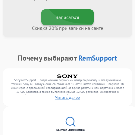
Записаться
Скидка 20% при записи на сайте
Почему выбирают
RemSupport
SonyRemSupport — современный сервисный центр по ремонту и обслуживанию
техники Sony в Новокузнецке со стажем от 10 лет. В штате компании — порядка 18
инженеров с профильной квалификацией. За время работы к нам обратились более
10 000 клиентов, а также выполнено свыше 12 000 ремонтов. Ежемесячно в
сервисный центр поступает от 300 устройств, включая , , . Мы работаем с широким
Читать далее
спектром неисправностей и предлагаем стабильный уровень сервиса благодаря
квалификации мастеров.
Быстрая диагностика