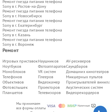
Ремонт гнезда питания телефона
Sony в г.
Ростов-на-Дону
Ремонт гнезда питания телефона
Sony в г.
Новосибирск
Ремонт гнезда питания телефона
Sony в г.
Екатеринбург
Ремонт гнезда питания телефона
Sony в г.
Казань
Ремонт гнезда питания телефона
Sony в г.
Воронеж
Ремонт гнезда питания телефона
Ремонт
Sony в г.
Волгоград
Ремонт гнезда питания телефона
Игровых приставок
Наушников
AV-ресиверов
Sony в г.
Самара
Ноутбуков
Фотоаппаратов
Саундбаров
Ремонт гнезда питания телефона
Моноблоков
VR систем
Домашних кинотеатров
Sony в г.
Пермь
Телефонов
Плееров
Микшерных пультов
Ремонт гнезда питания телефона
Объективов
Видеокамер
Проигрывателей винила
Sony в г.
Красноярск
Ремонт гнезда питания телефона
Фотовспышек
Проекторов
Акустических систем
Sony в г.
Ижевск
Планшетов
Телевизоров
Видеорекордеров
Ремонт гнезда питания телефона
Sony в г.
Челябинск
Мы принимаем
Ремонт гнезда питания телефона
все формы оплаты
Sony в г.
Тюмень