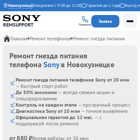
4.9 на Яндекс
Новокузнецк
Ежедневно с 9:00 до 21:00
Гарантия до 1 года
Выезд мас
Заявка
REMSUPPORT
Позвонить
Главная
Ремонт телефонов
Ремонт гнезда питания
Ремонт гнезда питания
телефона
Sony
в Новокузнецке
Ремонт гнезда питания телефонов Sony от 20 мин
— быстрый старт работ
До 30% экономии
— всегда свежие акции и
спецпредложения
Контроль на каждом этапе
— прозрачный процесс
Диагностика Sony от 10 мин
— точное выявление
Официальная гарантия до 12 мес.
— с
поддержкой после ремонта
от 880 ₽
Время работы: от 30 мин