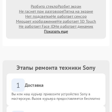
Разбито стекло
Разбит экран
Не гаснет при разговоре
Пятна на экране
Нет подсветки
Не работает сенсор
Мерцает изображение
Не работает 3D Touch
Не работает Face ID
Не работает динамик
Показать еще
Этапы ремонта техники Sony
1
Доставка
Вы или наш курьер привозите устройство Sony в
мастерскую. Вызов курьера предоставляется бесплатно