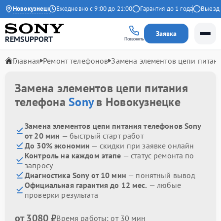
4.9 на Яндекс
Новокузнецк
Ежедневно с 9:00 до 21:00
Гарантия до 1 года
Выезд мас
Заявка
REMSUPPORT
Позвонить
Главная
Ремонт телефонов
Замена элементов цепи питан
Замена элементов цепи питания
телефона
Sony
в Новокузнецке
Замена элементов цепи питания телефонов Sony
от 20 мин
— быстрый старт работ
До 30% экономии
— скидки при заявке онлайн
Контроль на каждом этапе
— статус ремонта по
запросу
Диагностика Sony от 10 мин
— понятный вывод
Официальная гарантия до 12 мес.
— любые
проверки результата
от 3080 ₽
Время работы: от 30 мин