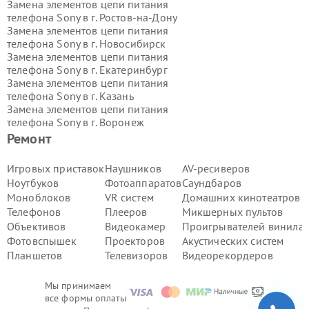
Замена элементов цепи питания
телефона Sony в г.
Ростов-на-Дону
Замена элементов цепи питания
телефона Sony в г.
Новосибирск
Замена элементов цепи питания
телефона Sony в г.
Екатеринбург
Замена элементов цепи питания
телефона Sony в г.
Казань
Замена элементов цепи питания
телефона Sony в г.
Воронеж
Замена элементов цепи питания
Ремонт
телефона Sony в г.
Волгоград
Замена элементов цепи питания
Игровых приставок
Наушников
AV-ресиверов
телефона Sony в г.
Самара
Ноутбуков
Фотоаппаратов
Саундбаров
Замена элементов цепи питания
Моноблоков
VR систем
Домашних кинотеатров
телефона Sony в г.
Пермь
Телефонов
Плееров
Микшерных пультов
Замена элементов цепи питания
Объективов
Видеокамер
Проигрывателей винила
телефона Sony в г.
Красноярск
Замена элементов цепи питания
Фотовспышек
Проекторов
Акустических систем
телефона Sony в г.
Ижевск
Планшетов
Телевизоров
Видеорекордеров
Замена элементов цепи питания
телефона Sony в г.
Челябинск
Мы принимаем
Замена элементов цепи питания
все формы оплаты
телефона Sony в г.
Тюмень