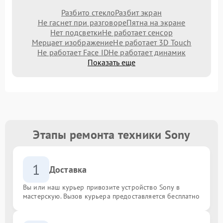
Разбито стекло
Разбит экран
Не гаснет при разговоре
Пятна на экране
Нет подсветки
Не работает сенсор
Мерцает изображение
Не работает 3D Touch
Не работает Face ID
Не работает динамик
Показать еще
Этапы ремонта техники Sony
1
Доставка
Вы или наш курьер привозите устройство Sony в
мастерскую. Вызов курьера предоставляется бесплатно