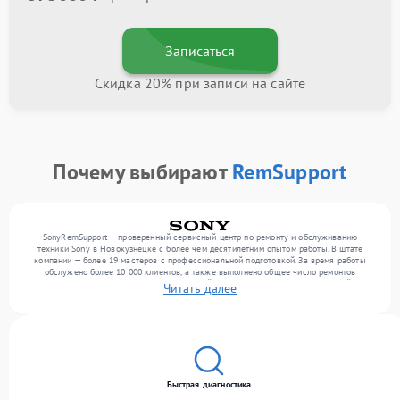
Записаться
Скидка 20% при записи на сайте
Почему выбирают
RemSupport
SonyRemSupport — проверенный сервисный центр по ремонту и обслуживанию
техники Sony в Новокузнецке с более чем десятилетним опытом работы. В штате
компании — более 19 мастеров с профессиональной подготовкой. За время работы
обслужено более 10 000 клиентов, а также выполнено общее число ремонтов
превысило 12 000. Ежемесячно в сервисный центр поступает более 300 устройств,
Читать далее
включая , , . Мы работаем с широким спектром неисправностей и предлагаем
стабильный уровень сервиса благодаря квалификации мастеров.
Быстрая диагностика